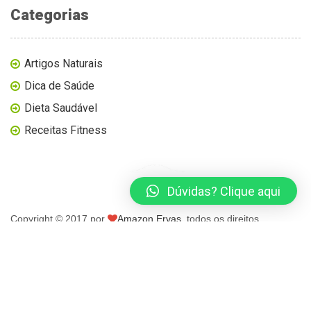
Categorias
Artigos Naturais
Dica de Saúde
Dieta Saudável
Receitas Fitness
Dúvidas? Clique aqui
Copyright © 2017 por
Amazon Ervas
, todos os direitos
reservados.
página inicial
blog
loja virtual
contato
minha conta