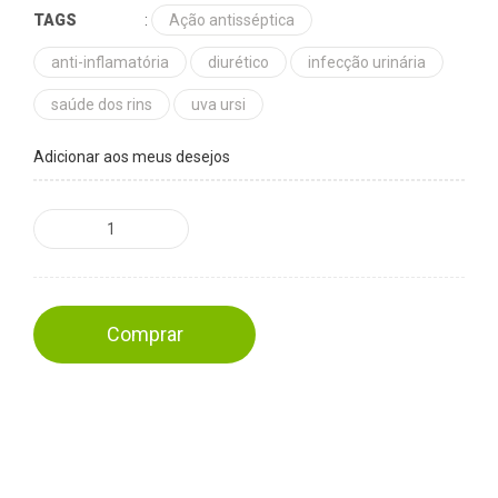
TAGS
:
Ação antisséptica
anti-inflamatória
diurético
infecção urinária
saúde dos rins
uva ursi
Adicionar aos meus desejos
Comprar