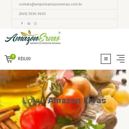
contato@emporioamazonervas.com.br
(069) 3536-0633
0
R$
0,00
Loja
-
Amazon Ervas