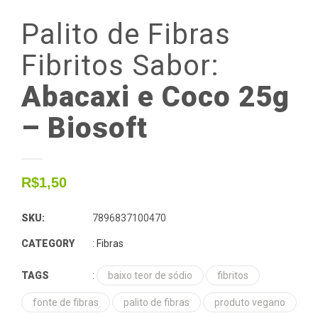
Palito
de
Fibras
Fibritos
Sabor:
Abacaxi e Coco 25g
– Biosoft
R$
1,50
SKU:
7896837100470
CATEGORY
:
Fibras
TAGS
:
baixo teor de sódio
fibritos
fonte de fibras
palito de fibras
produto vegano