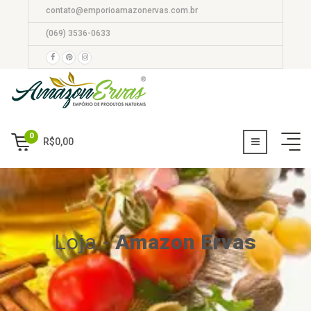
contato@emporioamazonervas.com.br
(069) 3536-0633
0
R$
0,00
Loja
-
Amazon Ervas