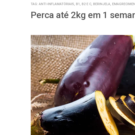
TAG:
ANTI-INFLAMATÓRIAIS, B1, B2 E C, BERINJELA, EMAGRECIME
Perca até 2kg em 1 sema