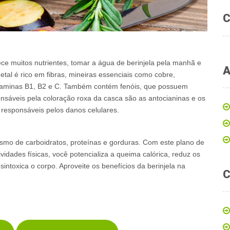
C
nece muitos nutrientes, tomar a água de berinjela pela manhã e
A
etal é rico em fibras, mineiras essenciais como cobre,
 vitaminas B1, B2 e C. Também contém fenóis, que possuem
ponsáveis pela coloração roxa da casca são as antocianinas e os
, responsáveis pelos danos celulares.
lismo de carboidratos, proteínas e gorduras. Com este plano de
idades físicas, você potencializa a queima calórica, reduz os
sintoxica o corpo. Aproveite os benefícios da berinjela na
C