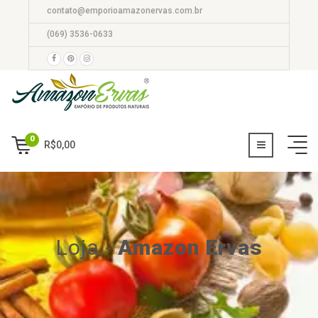
contato@emporioamazonervas.com.br
(069) 3536-0633
0
R$
0,00
Loja
-
Amazon Ervas