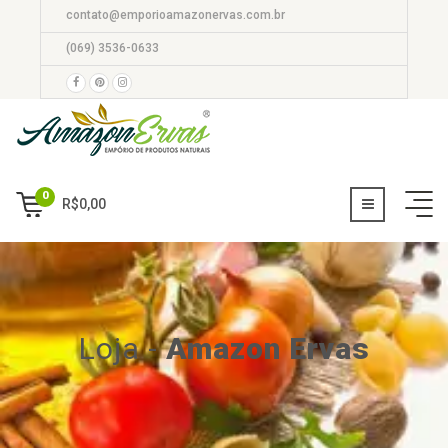
contato@emporioamazonervas.com.br
(069) 3536-0633
0
R$
0,00
Loja
-
Amazon Ervas