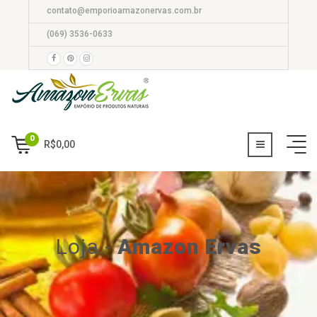
contato@emporioamazonervas.com.br
(069) 3536-0633
0
R$
0,00
Loja
-
Amazon Ervas