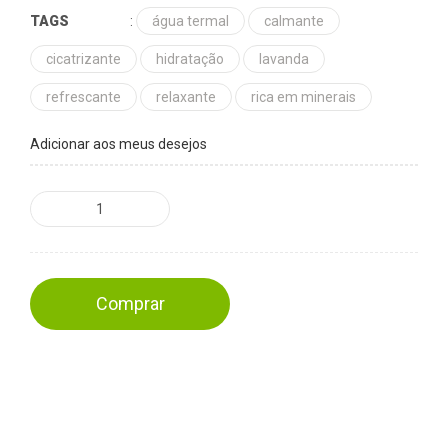
TAGS
:
água termal
calmante
cicatrizante
hidratação
lavanda
refrescante
relaxante
rica em minerais
Adicionar aos meus desejos
Comprar