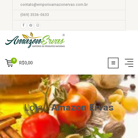
contato@emporioamazonervas.com.br
(069) 3536-0633
0
R$
0,00
Loja
-
Amazon Ervas