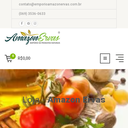
contato@emporioamazonervas.com.br
(069) 3536-0633
0
R$
0,00
Loja
-
Amazon Ervas