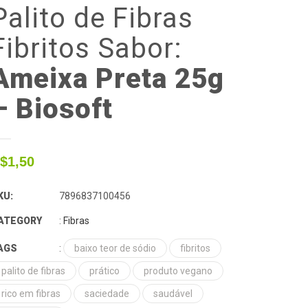
Palito
de
Fibras
Fibritos
Sabor:
Ameixa Preta 25g
– Biosoft
$
1,50
KU:
7896837100456
ATEGORY
:
Fibras
AGS
:
baixo teor de sódio
fibritos
palito de fibras
prático
produto vegano
rico em fibras
saciedade
saudável