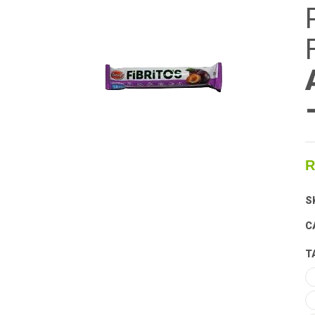
R
S
C
T