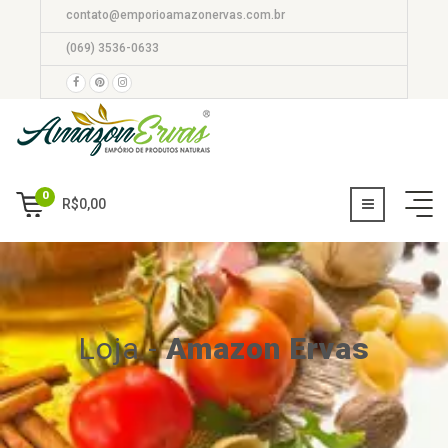
contato@emporioamazonervas.com.br
(069) 3536-0633
0
R$
0,00
Loja
-
Amazon Ervas