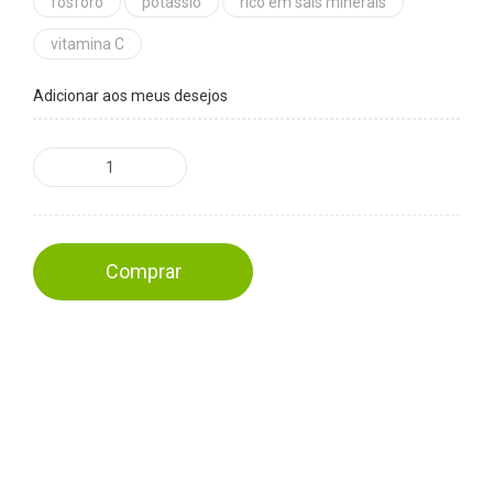
fósforo
potássio
rico em sais minerais
vitamina C
Adicionar aos meus desejos
Comprar