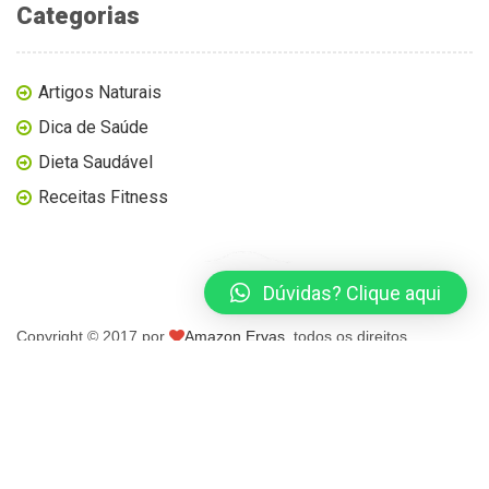
Categorias
Artigos Naturais
Dica de Saúde
Dieta Saudável
Receitas Fitness
Dúvidas? Clique aqui
Copyright © 2017 por
Amazon Ervas
, todos os direitos
reservados.
página inicial
blog
loja virtual
contato
minha conta