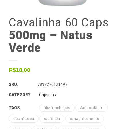
Cavalinha
60
Caps
500mg – Natus
Verde
R$
18,00
SKU:
7897270121497
CATEGORY
:
Cápsulas
TAGS
:
alivia inchaços
Antioxidante
desintoxica
diurética
emagrecimento