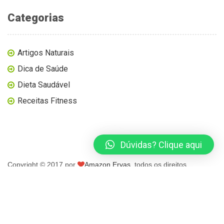
Categorias
Artigos Naturais
Dica de Saúde
Dieta Saudável
Receitas Fitness
Dúvidas? Clique aqui
Copyright © 2017 por
Amazon Ervas
, todos os direitos
reservados.
página inicial
blog
loja virtual
contato
minha conta