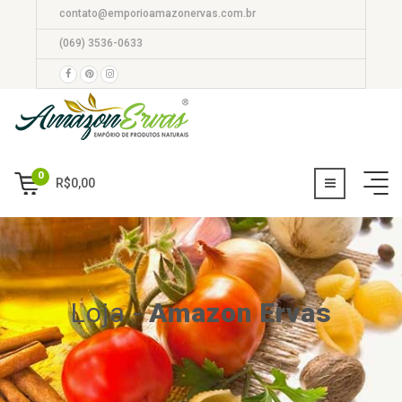
contato@emporioamazonervas.com.br
(069) 3536-0633
0
R$
0,00
Loja
-
Amazon Ervas