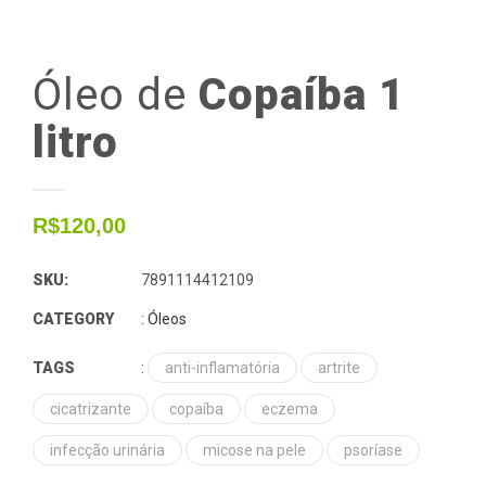
Óleo
de
Copaíba 1
litro
R$
120,00
SKU:
7891114412109
CATEGORY
:
Óleos
TAGS
:
anti-inflamatória
artrite
cicatrizante
copaíba
eczema
infecção urinária
micose na pele
psoríase