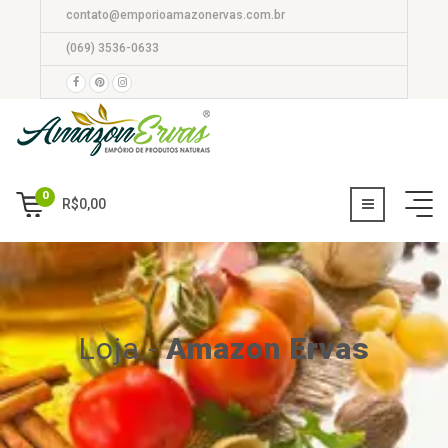
contato@emporioamazonervas.com.br
(069) 3536-0633
0
R$
0,00
Loja
-
Amazon Ervas