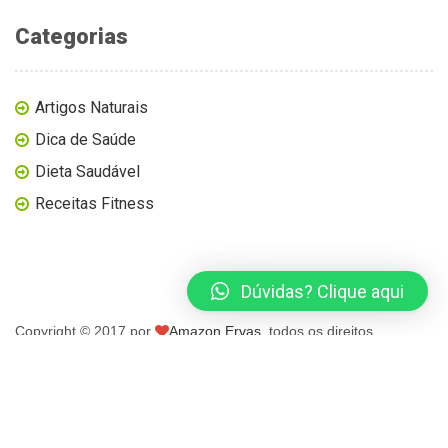
Categorias
Artigos Naturais
Dica de Saúde
Dieta Saudável
Receitas Fitness
Dúvidas? Clique aqui
Copyright © 2017 por
Amazon Ervas
, todos os direitos
reservados.
página inicial
blog
loja virtual
contato
minha conta