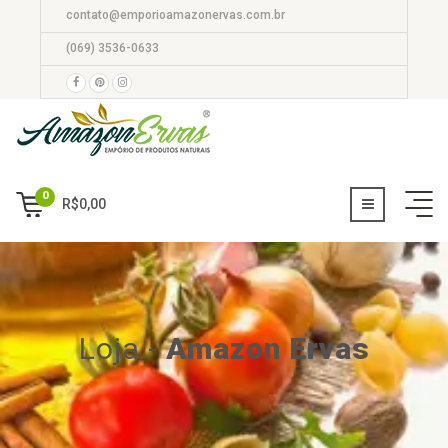
contato@emporioamazonervas.com.br
(069) 3536-0633
0
R$
0,00
Loja
-
Amazon Ervas