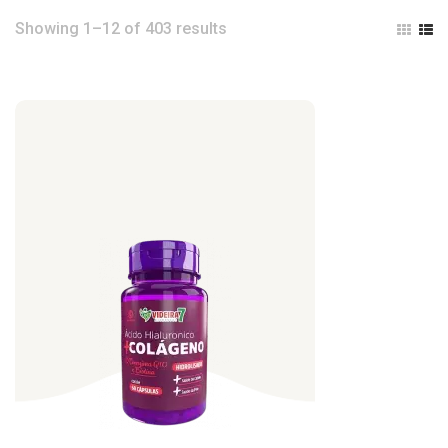
Showing 1–12 of 403 results