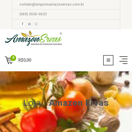
contato@emporioamazonervas.com.br
(069) 3536-0633
0
R$
0,00
Loja
-
Amazon Ervas