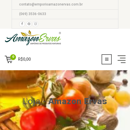
contato@emporioamazonervas.com.br
(069) 3536-0633
0
R$
0,00
Loja
-
Amazon Ervas