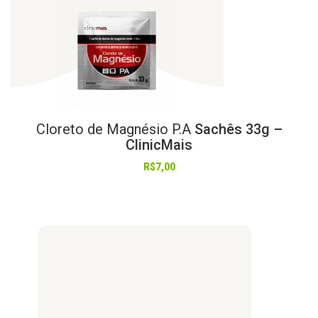
Cloreto
de
Magnésio
P.A
Sachês 33g –
ClinicMais
R$
7,00