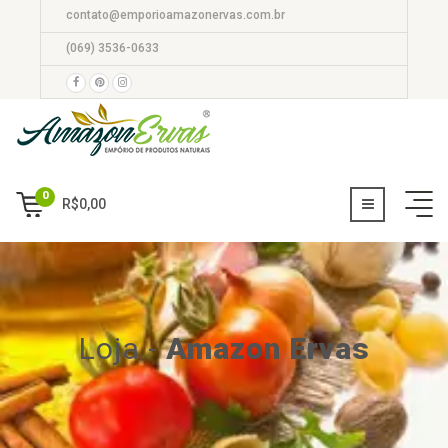
contato@emporioamazonervas.com.br
(069) 3536-0633
0
R$
0,00
Loja
-
Amazon Ervas