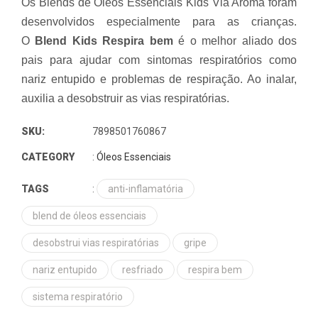
Os Blends de Óleos Essenciais Kids Via Aroma foram
desenvolvidos especialmente para as crianças.
O
Blend Kids Respira bem
é o melhor aliado dos
pais para ajudar com sintomas respiratórios como
nariz entupido e problemas de respiração. Ao inalar,
auxilia a desobstruir as vias respiratórias.
SKU:
7898501760867
CATEGORY
:
Óleos Essenciais
TAGS
:
anti-inflamatória
blend de óleos essenciais
desobstrui vias respiratórias
gripe
nariz entupido
resfriado
respira bem
sistema respiratório