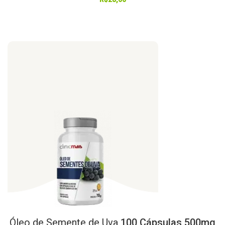
Óleo
de
Semente
de
Uva
100 Cápsulas 500mg