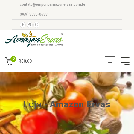
contato@emporioamazonervas.com.br
(069) 3536-0633
0
R$
0,00
Loja
-
Amazon Ervas