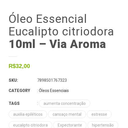
Óleo
Essencial
Eucalipto
citriodora
10ml – Via Aroma
R$
32,00
SKU:
7898501767323
CATEGORY
:
Óleos Essenciais
TAGS
:
aumenta concentração
auxilia epiléticos
cansaço mental
estresse
eucalipto citriodora
Expectorante
hipertensão