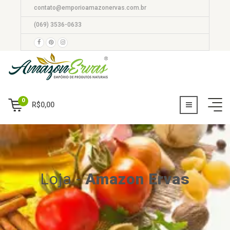
contato@emporioamazonervas.com.br
(069) 3536-0633
0
R$
0,00
Loja
-
Amazon Ervas