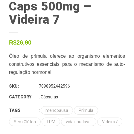
Caps 500mg –
Videira 7
R$
26,90
Óleo de prímula oferece ao organismo elementos
construtivos essenciais para o mecanismo de auto-
regulação hormonal.
SKU:
7898952442596
CATEGORY
:
Cápsulas
TAGS
:
menopausa
Prímula
Sem Glúten
TPM
vida saudável
Videira7