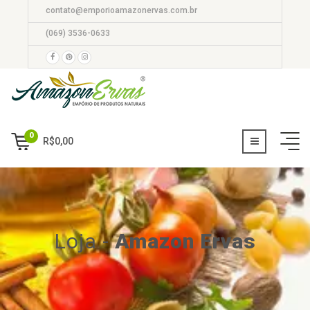
contato@emporioamazonervas.com.br
(069) 3536-0633
0
R$
0,00
Loja
-
Amazon Ervas