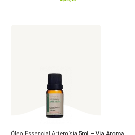
Óleo
Essencial
Artemísia
5ml – Via Aroma