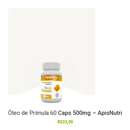
Óleo
de
Prímula
60
Caps 500mg – ApisNutri
R$
32,00