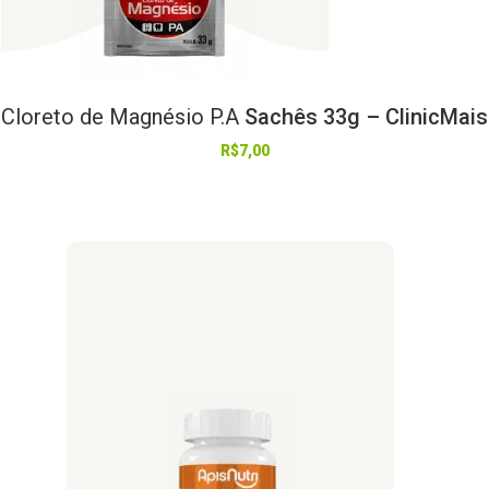
Cloreto
de
Magnésio
P.A
Sachês 33g – ClinicMais
R$
7,00