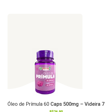
Óleo
de
Prímula
60
Caps 500mg – Videira 7
R$
26,90