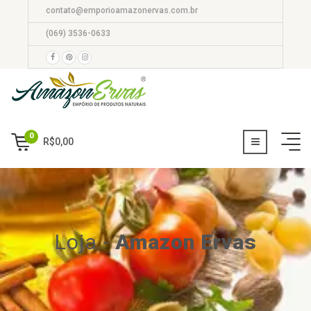
contato@emporioamazonervas.com.br
(069) 3536-0633
0
R$
0,00
Loja
-
Amazon Ervas