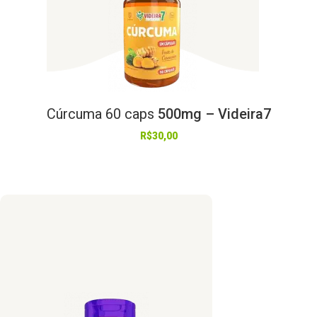
Cúrcuma
60
caps
500mg – Videira7
R$
30,00