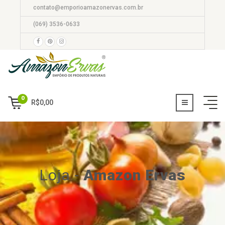
contato@emporioamazonervas.com.br
(069) 3536-0633
0
R$
0,00
Loja
-
Amazon Ervas