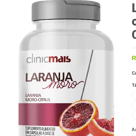
R
C
T
Ad