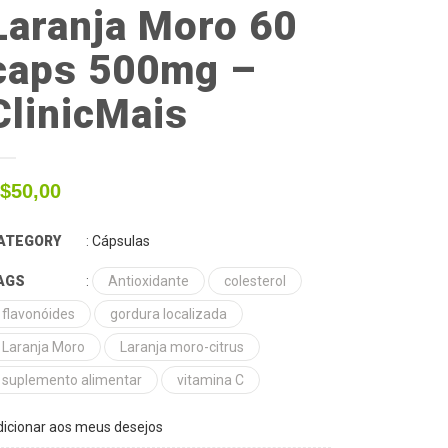
Laranja Moro 60
caps 500mg –
ClinicMais
$
50,00
ATEGORY
:
Cápsulas
AGS
:
Antioxidante
colesterol
flavonóides
gordura localizada
Laranja Moro
Laranja moro-citrus
suplemento alimentar
vitamina C
icionar aos meus desejos