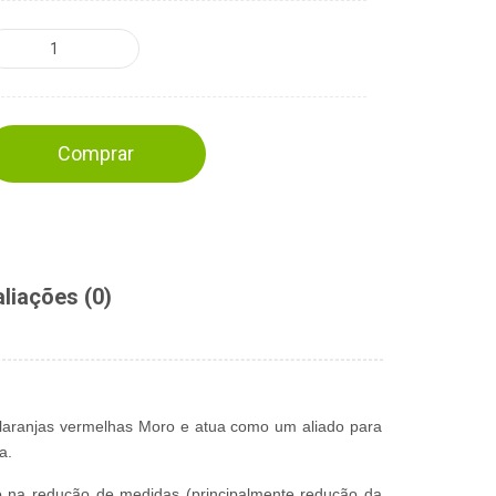
Comprar
liações (0)
 laranjas vermelhas Moro e atua como um aliado para
a.
 na redução de medidas (principalmente redução da