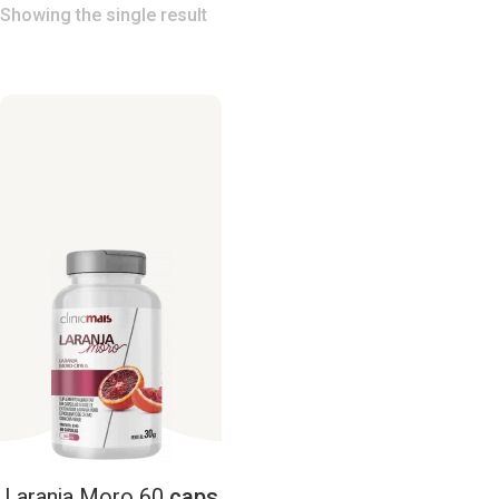
Showing the single result
Laranja
Moro
60
caps