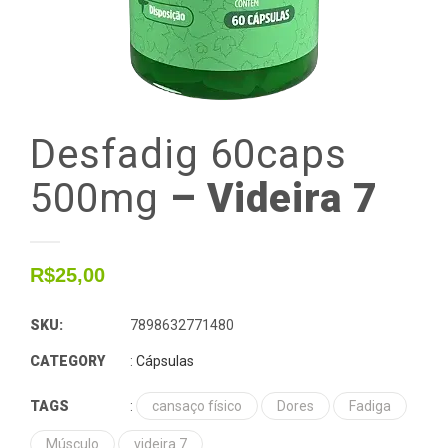
Desfadig
60caps
500mg
– Videira 7
R$
25,00
SKU:
7898632771480
CATEGORY
:
Cápsulas
TAGS
:
cansaço físico
Dores
Fadiga
Músculo
videira 7