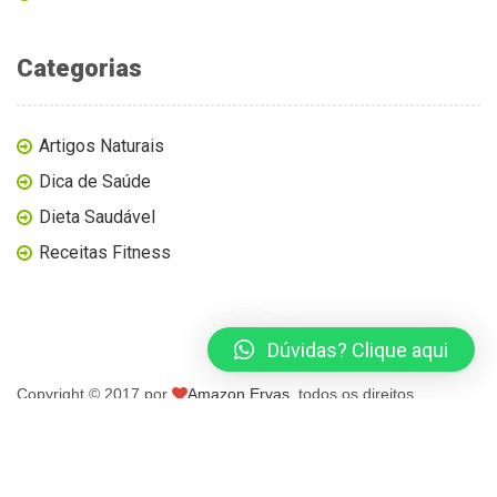
Categorias
Artigos Naturais
Dica de Saúde
Dieta Saudável
Receitas Fitness
Dúvidas? Clique aqui
Copyright © 2017 por
Amazon Ervas
, todos os direitos
reservados.
página inicial
blog
loja virtual
contato
minha conta