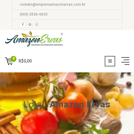
contato@emporioamazonervas.com.br
(069) 3536-0633
0
R$
0,00
Loja
-
Amazon Ervas