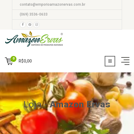
contato@emporioamazonervas.com.br
(069) 3536-0633
0
R$
0,00
Loja
-
Amazon Ervas