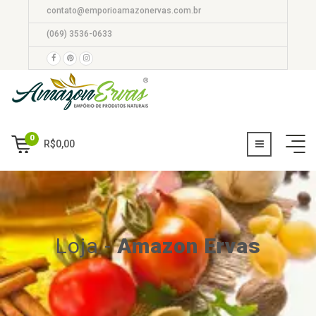
contato@emporioamazonervas.com.br
(069) 3536-0633
0
R$
0,00
Loja
-
Amazon Ervas