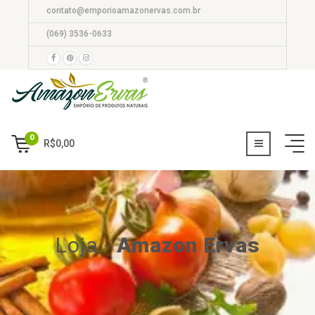
contato@emporioamazonervas.com.br
(069) 3536-0633
0
R$
0,00
Loja
-
Amazon Ervas