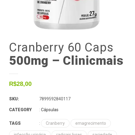
Cranberry
60
Caps
500mg – Clinicmais
R$
28,00
SKU:
7899592840117
CATEGORY
:
Cápsulas
TAGS
:
Cranberry
emagrecimento
infecção urinária
radicais livres
saciedade