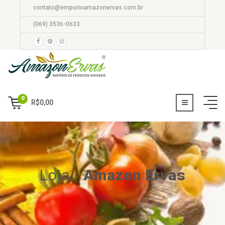
contato@emporioamazonervas.com.br
(069) 3536-0633
0
R$
0,00
Loja
-
Amazon Ervas