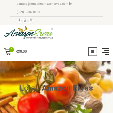
contato@emporioamazonervas.com.br
(069) 3536-0633
0
R$
0,00
Loja
-
Amazon Ervas