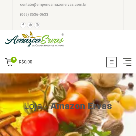
contato@emporioamazonervas.com.br
(069) 3536-0633
0
R$
0,00
Loja
-
Amazon Ervas