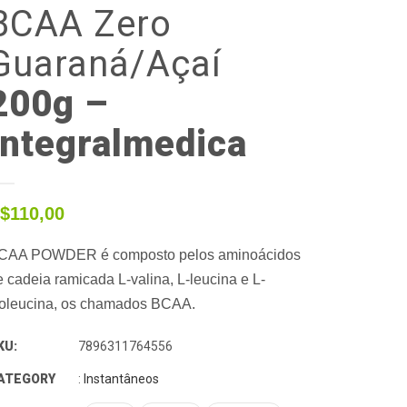
BCAA
Zero
Guaraná/Açaí
200g –
Integralmedica
$
110,00
CAA POWDER é composto pelos aminoácidos
 cadeia rami­cada L-valina, L-leucina e L-
soleucina, os chamados BCAA.
KU:
7896311764556
ATEGORY
:
Instantâneos