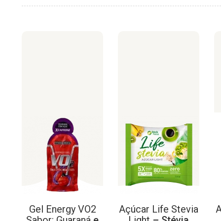
Gel
Energy
VO2
Açúcar
Life
Stevia
A
Sabor:
Guaraná
e
Light
– Stévia