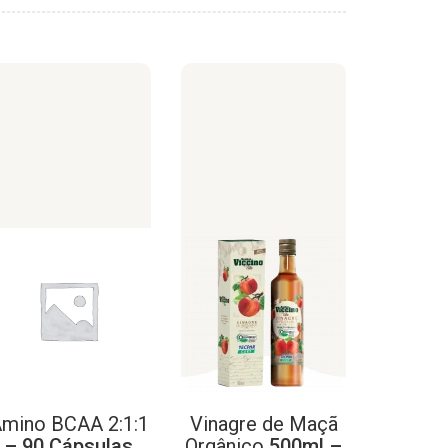
mino
BCAA
2:1:1
Vinagre
de
Maçã
– 90 Cápsulas
Orgânico
500ml –