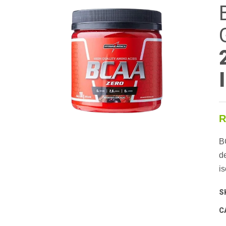
R
B
de
i
S
C