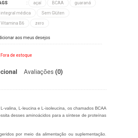
AGS
:
açaí
BCAA
guaraná
integral médica
Sem Glúten
Vitamina B6
zero
icionar aos meus desejos
Fora de estoque
cional
Avaliações
(0)
L-valina, L-leucina e L-isoleucina, os chamados BCAA
ssita desses aminoácidos para a síntese de proteínas
geridos por meio da alimentação ou suplementação.