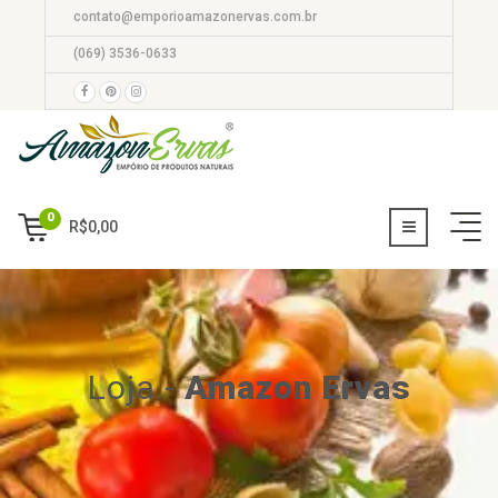
contato@emporioamazonervas.com.br
(069) 3536-0633
0
R$
0,00
Loja
-
Amazon Ervas