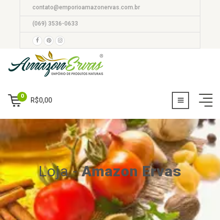
contato@emporioamazonervas.com.br
(069) 3536-0633
0
R$
0,00
Loja
-
Amazon Ervas