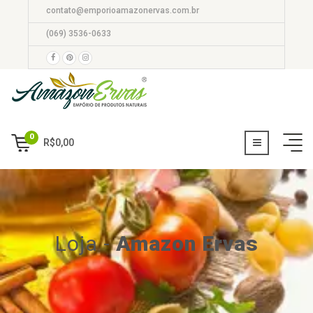
contato@emporioamazonervas.com.br
(069) 3536-0633
0
R$
0,00
Loja
-
Amazon Ervas