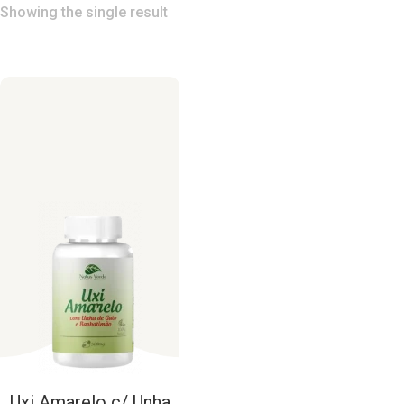
Showing the single result
Uxi
Amarelo
c/
Unha