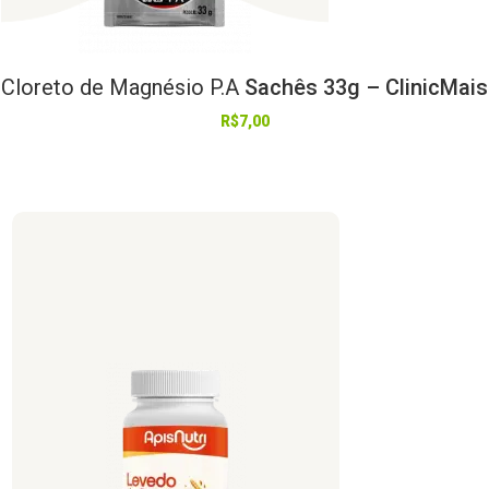
Cloreto
de
Magnésio
P.A
Sachês 33g – ClinicMais
R$
7,00