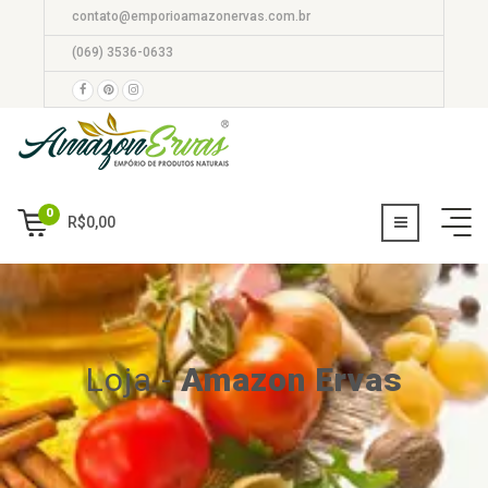
contato@emporioamazonervas.com.br
(069) 3536-0633
0
R$
0,00
Loja
-
Amazon Ervas