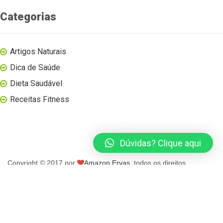
Categorias
Artigos Naturais
Dica de Saúde
Dieta Saudável
Receitas Fitness
Dúvidas? Clique aqui
Copyright © 2017 por
Amazon Ervas
, todos os direitos
reservados.
página inicial
blog
loja virtual
contato
minha conta