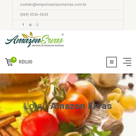
contato@emporioamazonervas.com.br
(069) 3536-0633
0
R$
0,00
Loja
-
Amazon Ervas