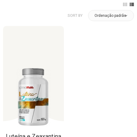
SORT BY
Ordenação padrão
Luteína
e
Zeaxantina