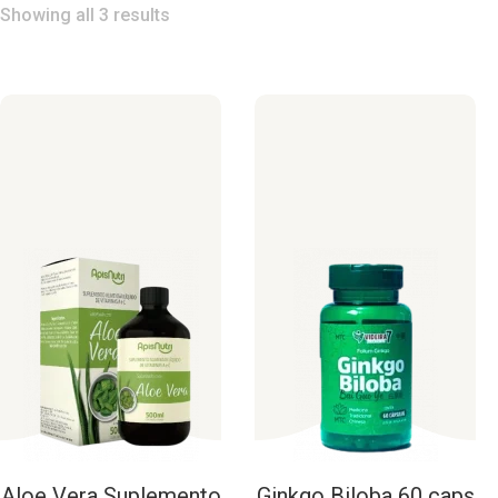
Showing all 3 results
Aloe
Vera
Suplemento
Ginkgo
Biloba
60
caps