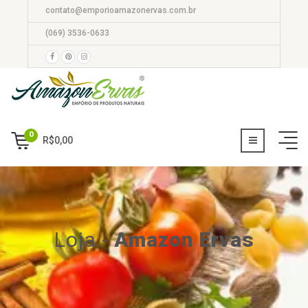
contato@emporioamazonervas.com.br
(069) 3536-0633
0
R$
0,00
Loja
-
Amazon Ervas