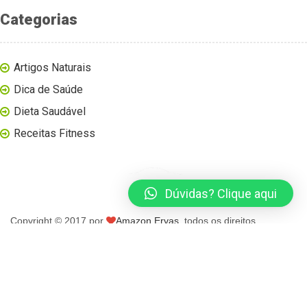
Categorias
Artigos Naturais
Dica de Saúde
Dieta Saudável
Receitas Fitness
Dúvidas? Clique aqui
Copyright © 2017 por
Amazon Ervas
, todos os direitos
reservados.
página inicial
blog
loja virtual
contato
minha conta