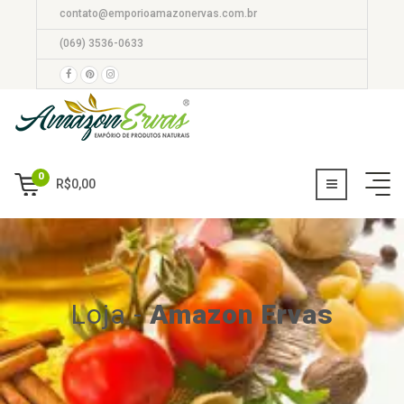
contato@emporioamazonervas.com.br
(069) 3536-0633
0
R$
0,00
Loja
-
Amazon Ervas