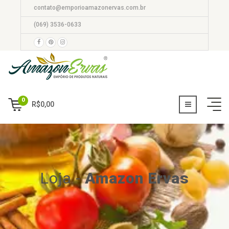
contato@emporioamazonervas.com.br
(069) 3536-0633
0
R$
0,00
Loja
-
Amazon Ervas