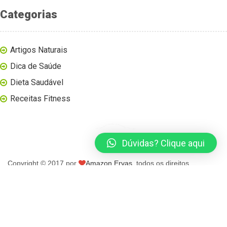
Categorias
Artigos Naturais
Dica de Saúde
Dieta Saudável
Receitas Fitness
Dúvidas? Clique aqui
Copyright © 2017 por
Amazon Ervas
, todos os direitos
reservados.
página inicial
blog
loja virtual
contato
minha conta