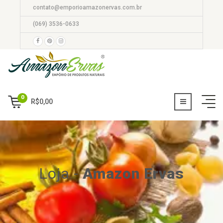
contato@emporioamazonervas.com.br
(069) 3536-0633
0
R$
0,00
Loja
-
Amazon Ervas