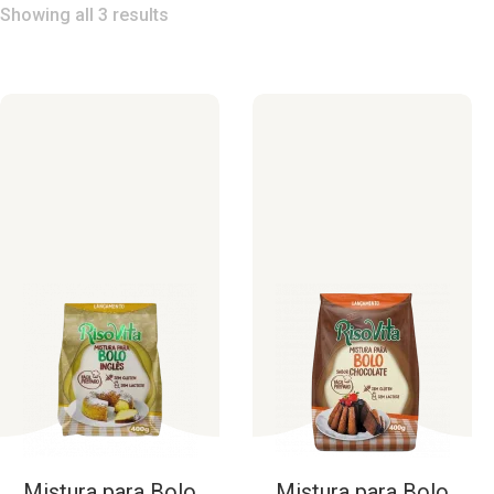
Showing all 3 results
Mistura
para
Bolo
Mistura
para
Bolo