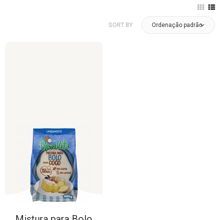
SORT BY
Ordenação padrão
Mistura
para
Bolo