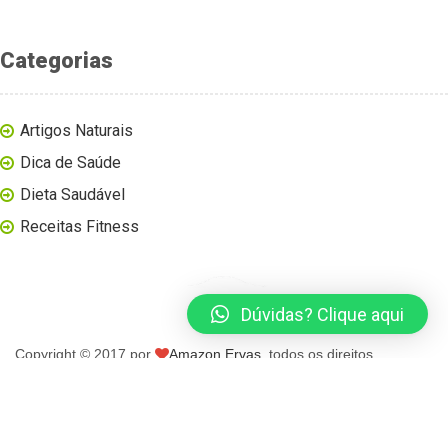
Categorias
Artigos Naturais
Dica de Saúde
Dieta Saudável
Receitas Fitness
Dúvidas? Clique aqui
Copyright © 2017 por
Amazon Ervas
, todos os direitos
reservados.
página inicial
blog
loja virtual
contato
minha conta