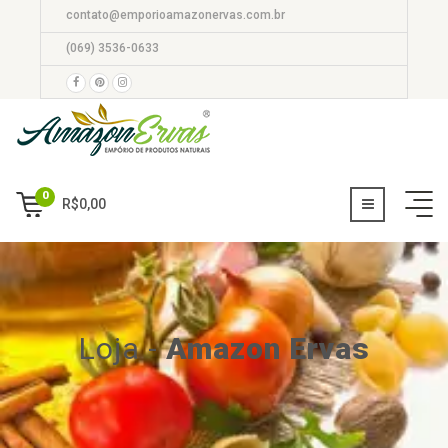
contato@emporioamazonervas.com.br
(069) 3536-0633
0
R$
0,00
Loja
-
Amazon Ervas