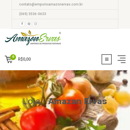
contato@emporioamazonervas.com.br
(069) 3536-0633
0
R$
0,00
Loja
-
Amazon Ervas