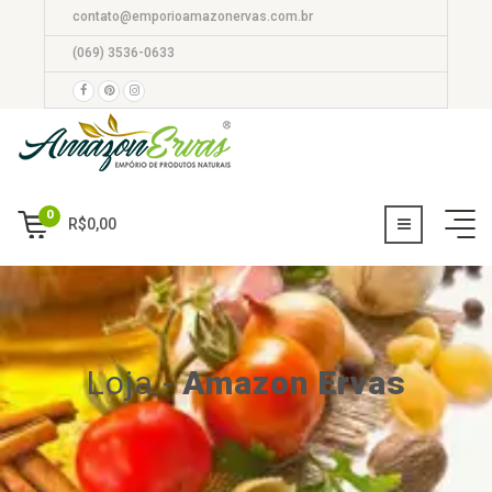
contato@emporioamazonervas.com.br
(069) 3536-0633
0
R$
0,00
Loja
-
Amazon Ervas