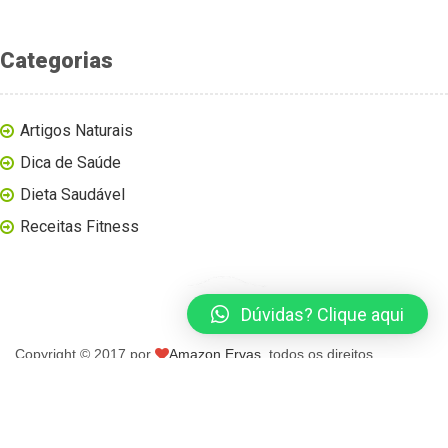
Categorias
Artigos Naturais
Dica de Saúde
Dieta Saudável
Receitas Fitness
Dúvidas? Clique aqui
Copyright © 2017 por
Amazon Ervas
, todos os direitos
reservados.
página inicial
blog
loja virtual
contato
minha conta