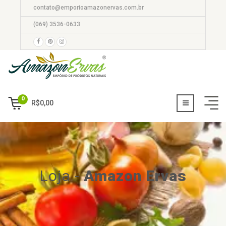
contato@emporioamazonervas.com.br
(069) 3536-0633
0
R$
0,00
Loja
-
Amazon Ervas