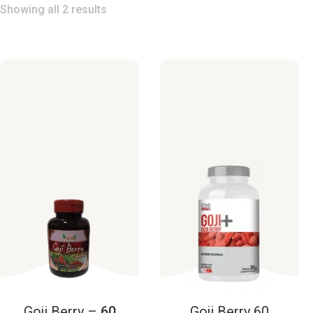
Showing all 2 results
Goji
Berry
–
60
Goji
Berry
60