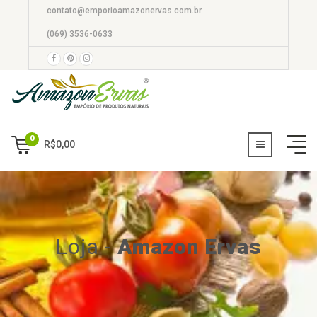
contato@emporioamazonervas.com.br
(069) 3536-0633
0
R$
0,00
Loja
-
Amazon Ervas