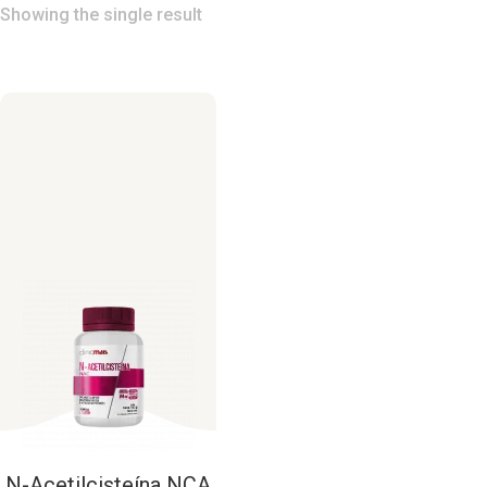
Showing the single result
N-Acetilcisteína
NCA